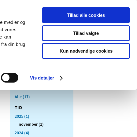
Tillad alle cookies
ale medier og
Udgivelser
Cookies
ed vores
Tillad valgte
re kan
dicinsk
Særlige
fra din brug
styr
produktområder
Kun nødvendige cookies
Vis detaljer
Alle (17)
TID
2025 (1)
november (1)
2024 (4)