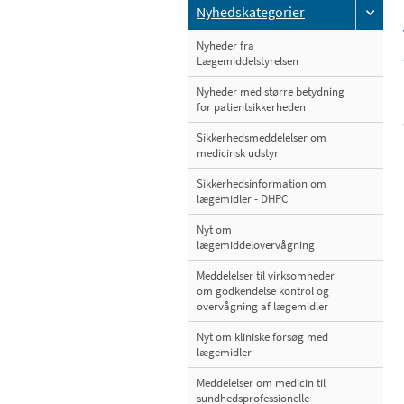
Nyhedskategorier
Nyheder fra
Lægemiddelstyrelsen
Nyheder med større betydning
for patientsikkerheden
Sikkerhedsmeddelelser om
medicinsk udstyr
Sikkerhedsinformation om
lægemidler - DHPC
Nyt om
lægemiddelovervågning
Meddelelser til virksomheder
om godkendelse kontrol og
overvågning af lægemidler
Nyt om kliniske forsøg med
lægemidler
Meddelelser om medicin til
sundhedsprofessionelle