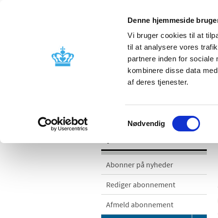
Denne hjemmeside bruger
Vi bruger cookies til at til
til at analysere vores tra
partnere inden for sociale
Godkendelse og
Bivirkninger
kombinere disse data med a
kontrol
produktinfo
af deres tjenester.
/
/
Nyheder
Nyhedskategorier
Me
Samtykkevalg
Nødvendig
Nyheder
Abonner på nyheder
Rediger abonnement
Afmeld abonnement