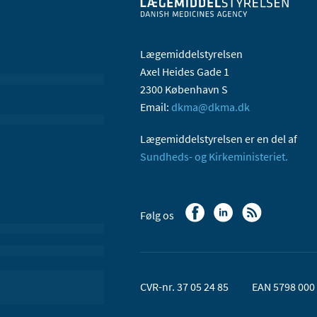
Lægemiddelstyrelsen
Axel Heides Gade 1
2300 København S
Email:
dkma@dkma.dk
Lægemiddelstyrelsen er en del af
Sundheds- og Kirkeministeriet.
Følg os
CVR-nr. 37 05 24 85
EAN 5798 000 