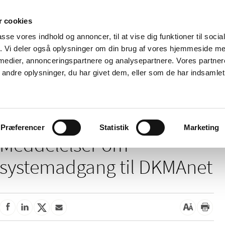
 cookies
passe vores indhold og annoncer, til at vise dig funktioner til soci
Nyheder
Om os
Kontakt
fik. Vi deler også oplysninger om din brug af vores hjemmeside m
 medier, annonceringspartnere og analysepartnere. Vores partne
 og
Tilskud og
Apoteker og salg af
Me
ndre oplysninger, du har givet dem, eller som de har indsamlet 
rmation
priser
medicin
ud
ddelelser om systemadgang til DKMAnet
Præferencer
Statistik
Marketing
Meddelelser om
systemadgang til DKMAnet