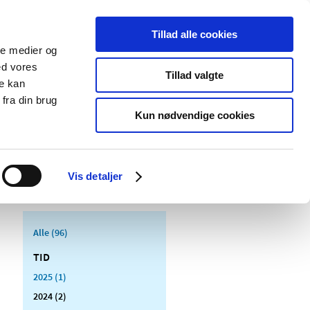
Tillad alle cookies
ale medier og
Udgivelser
Cookies
ed vores
Tillad valgte
re kan
dicinsk
Særlige
fra din brug
styr
produktområder
Kun nødvendige cookies
Vis detaljer
Alle (96)
TID
2025 (1)
2024 (2)