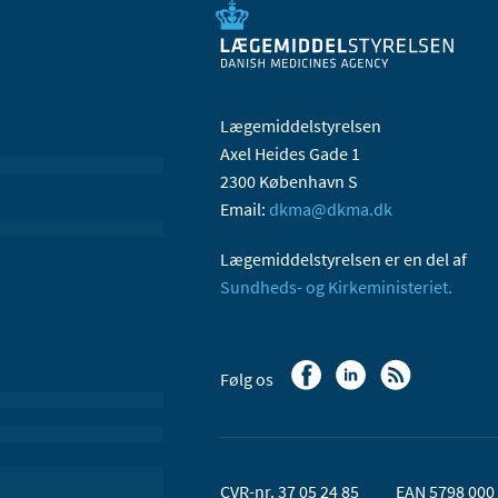
Lægemiddelstyrelsen
Axel Heides Gade 1
2300 København S
Email:
dkma@dkma.dk
Lægemiddelstyrelsen er en del af
Sundheds- og Kirkeministeriet.
Følg os
CVR-nr. 37 05 24 85
EAN 5798 000 