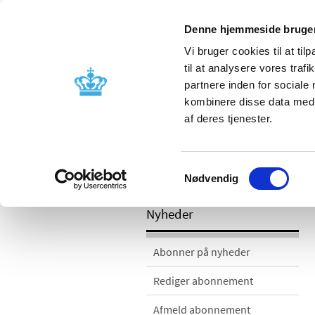
Mobil visning
Denne hjemmeside bruger
Vi bruger cookies til at til
til at analysere vores tra
partnere inden for sociale
Godkendelse og
Bivirkninger
kombinere disse data med a
kontrol
produktinfo
af deres tjenester.
Samtykkevalg
/
/
Nyheder
Nyhedskategorier
Nyh
Nødvendig
Nyheder
Abonner på nyheder
Rediger abonnement
Afmeld abonnement