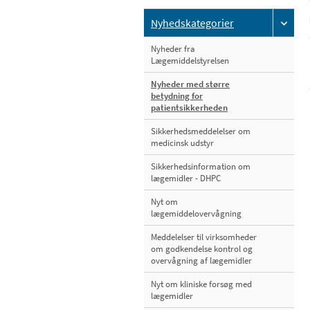
Nyhedskategorier
Nyheder fra
Lægemiddelstyrelsen
Nyheder med større
betydning for
patientsikkerheden
Sikkerhedsmeddelelser om
medicinsk udstyr
Sikkerhedsinformation om
lægemidler - DHPC
Nyt om
lægemiddelovervågning
Meddelelser til virksomheder
om godkendelse kontrol og
overvågning af lægemidler
Nyt om kliniske forsøg med
lægemidler