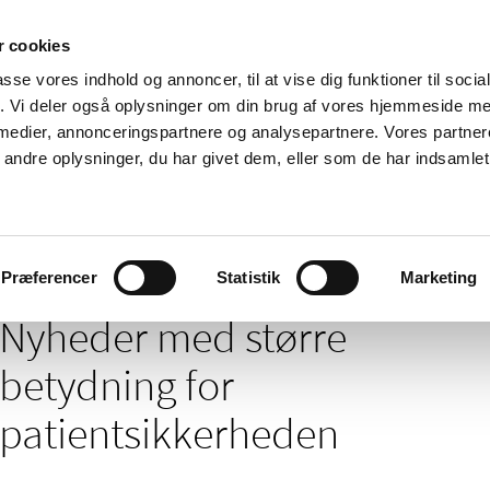
 cookies
passe vores indhold og annoncer, til at vise dig funktioner til soci
Nyheder
Om os
Kontakt
fik. Vi deler også oplysninger om din brug af vores hjemmeside m
 medier, annonceringspartnere og analysepartnere. Vores partne
 og
Tilskud og
Apoteker og salg af
Me
ndre oplysninger, du har givet dem, eller som de har indsamlet 
rmation
priser
medicin
ud
eder med større betydning for patientsikkerheden
Præferencer
Statistik
Marketing
Nyheder med større
betydning for
patientsikkerheden