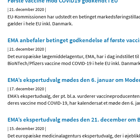
Første vaccine mod COVID19 godkendt i EU
|
21. december 2020
|
EU-Kommissionen har udstedt en betinget markedsføringstillad
gælder i hele EU inkl. Danmark.
EMA anbefaler betinget godkendelse af første vac
|
21. december 2020
|
Det europæiske lægemiddelagentur, EMA, har i dag indstillet t
BioNTech/Pfizers vaccine mod COVID-19 i hele EU inkl. Danmark.
EMA’s ekspertudvalg mødes den 6. januar om Mode
|
17. december 2020
|
EMA’s ekspertudvalg, der pt. bl.a. vurderer vaccineproducente
deres vaccine mod COVID-19, har kalendersat et møde den 6. janu
EMA’s ekspertudvalg mødes den 21. december om B
|
15. december 2020
|
Det europæiske medicinalagenturs ekspertudvalg, der i øjebli