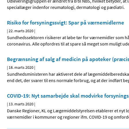
Udleveringsgruppen er ændret fra B til NBS, hvilket betyder, a
speciallæger indenfor reumatologi, dermatologi og pædiatri.
Risiko for forsyningssvigt: Spar på værnemidlerne
|
22. marts 2020
|
Sundhedssektoren risikerer at løbe tør for værnemidler som hån
coronavirus. Alle opfordres til at spare så meget som muligt 
Begrænsning af salg af medicin på apoteker (præci
|
18. marts 2020
|
Sundhedsministeren har aktiveret dele af lægemiddelberedskab
end det, der svarer til ens normale forbrug, og at der indført 
COVID-19: Nyt samarbejde skal modvirke forsyning
|
13. marts 2020
|
Danske Regioner, KL og Lægemiddelstyrelsen etablerer et nyt log
værnemidler i kommuner og regioner ifm. COVID-19 og omforde