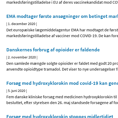
markedsføringstilladelse i EU af deres vaccinekandidat mod C
EMA modtager første ansøgninger om betinget mark
|
1. december 2020
|
Det europæiske lægemiddelagentur EMA har modtaget de første
markedsføringstilladelse af vacciner mod COVID-19. De kan fore
Danskernes forbrug af opioider er faldende
|
2. november 2020
|
Den samlede mængde solgte opioider er faldet med godt 20 proc
anvendte opioidtype tramadol. Det viser to nye undersøgelser
Forsøg med hydroxyklorokin mod covid-19 kan gen
|
5. juni 2020
|
Fem danske kliniske forsøg med medicinen hydroxyklorokin til
besluttet, efter styrelsen den 26. maj standsede forsøgene af f
Forsøg med hydroxyklorokin stoppes midlertidigt