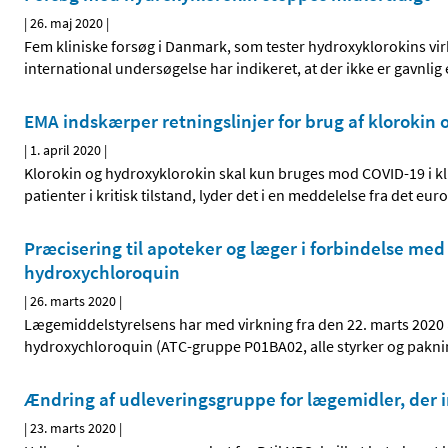
|
26. maj 2020
|
Fem kliniske forsøg i Danmark, som tester hydroxyklorokins virk
international undersøgelse har indikeret, at der ikke er gavnlig
EMA indskærper retningslinjer for brug af klorokin
|
1. april 2020
|
Klorokin og hydroxyklorokin skal kun bruges mod COVID-19 i k
patienter i kritisk tilstand, lyder det i en meddelelse fra det 
Præcisering til apoteker og læger i forbindelse m
hydroxychloroquin
|
26. marts 2020
|
Lægemiddelstyrelsens har med virkning fra den 22. marts 2020
hydroxychloroquin (ATC-gruppe P01BA02, alle styrker og pakning
Ændring af udleveringsgruppe for lægemidler, der 
|
23. marts 2020
|