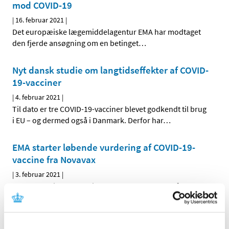
mod COVID-19
|
16. februar 2021
|
Det europæiske lægemiddelagentur EMA har modtaget
den fjerde ansøgning om en betinget
…
Nyt dansk studie om langtidseffekter af COVID-
19-vacciner
|
4. februar 2021
|
Til dato er tre COVID-19-vacciner blevet godkendt til brug
i EU – og dermed også i Danmark. Derfor har
…
EMA starter løbende vurdering af COVID-19-
vaccine fra Novavax
|
3. februar 2021
|
Det europæiske lægemiddelagentur, EMA, har påbegyndt
en løbende vurdering af data fra forsøg med en mulig
…
EMA begynder løbende vurdering af mulig ny