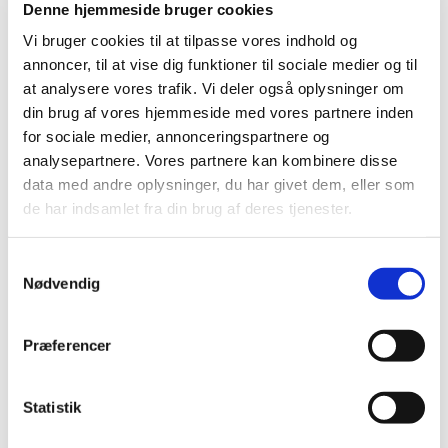
Denne hjemmeside bruger cookies
medicin mod COVID19
Vi bruger cookies til at tilpasse vores indhold og
|
1. februar 2021
|
annoncer, til at vise dig funktioner til sociale medier og til
Det europæiske lægemiddelagentur, EMA, indleder nu en
såkaldt rolling review-proces for en ny
…
at analysere vores trafik. Vi deler også oplysninger om
din brug af vores hjemmeside med vores partnere inden
for sociale medier, annonceringspartnere og
Alle (96)
analysepartnere. Vores partnere kan kombinere disse
data med andre oplysninger, du har givet dem, eller som
TID
de har indsamlet fra din brug af deres tjenester.
2025 (1)
2024 (2)
Samtykkevalg
2023 (8)
Nødvendig
2022 (1)
2021 (40)
Præferencer
december (1)
november (1)
Statistik
oktober (1)
september (1)