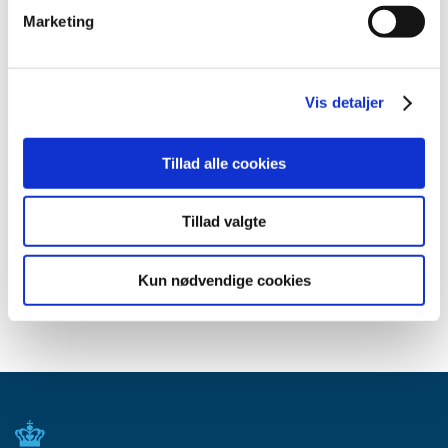
august (1)
Marketing
juli (7)
juni (5)
maj (3)
Vis detaljer
april (3)
marts (6)
Tillad alle cookies
februar (4)
januar (7)
Tillad valgte
2020 (15)
2019 (12)
Kun nødvendige cookies
2018 (17)