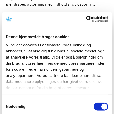
øjendråber, opløsning med indhold af ciclosporin i
…
Alle (130)
TID
Denne hjemmeside bruger cookies
2026 (7)
Vi bruger cookies til at tilpasse vores indhold og
2025 (11)
annoncer, til at vise dig funktioner til sociale medier og til
2024 (8)
at analysere vores trafik. Vi deler også oplysninger om
2023 (12)
din brug af vores hjemmeside med vores partnere inden
november (2)
for sociale medier, annonceringspartnere og
september (1)
analysepartnere. Vores partnere kan kombinere disse
august (1)
data med andre oplysninger, du har givet dem, eller som
juni (3)
de har indsamlet fra din brug af deres tjenester.
april (1)
marts (1)
Samtykkevalg
februar (2)
Nødvendig
januar (1)