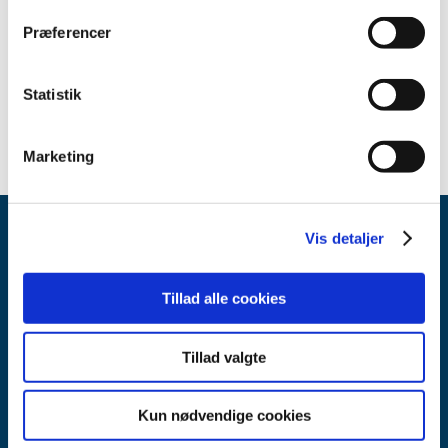
2022 (15)
Præferencer
2021 (32)
2020 (29)
Statistik
2019 (16)
Marketing
Vis detaljer
Tillad alle cookies
Lægemiddelstyrelsen
Tillad valgte
Axel Heides Gade 1
2300 København S
Kun nødvendige cookies
Email:
dkma@dkma.dk