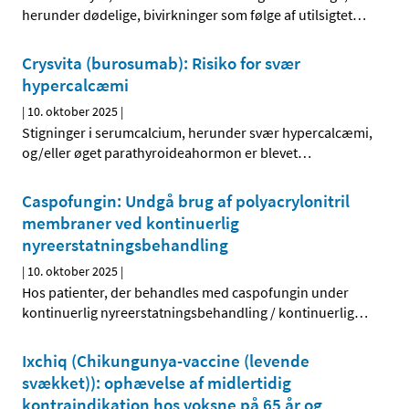
herunder dødelige, bivirkninger som følge af utilsigtet
…
Crysvita (burosumab): Risiko for svær
hypercalcæmi
|
10. oktober 2025
|
Stigninger i serumcalcium, herunder svær hypercalcæmi,
og/eller øget parathyroideahormon er blevet
…
Caspofungin: Undgå brug af polyacrylonitril
membraner ved kontinuerlig
nyreerstatningsbehandling
|
10. oktober 2025
|
Hos patienter, der behandles med caspofungin under
kontinuerlig nyreerstatningsbehandling / kontinuerlig
…
Ixchiq (Chikungunya-vaccine (levende
svækket)): ophævelse af midlertidig
kontraindikation hos voksne på 65 år og