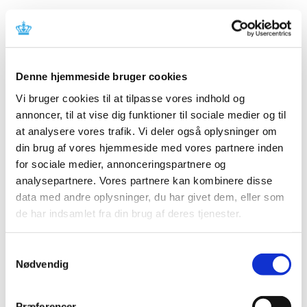
Rybelsus (oral semaglutid): Risiko for
medicineringsfejl i forbindelse med
introduktion af ny formulering med øget
biotilgængelighed
Denne hjemmeside bruger cookies
|
14. august 2025
|
Vi bruger cookies til at tilpasse vores indhold og
Rybelsus tabletter vil blive erstattet af en ny formulering
annoncer, til at vise dig funktioner til sociale medier og til
med øget biotilgængelighed, der er bioækvivalent med
…
at analysere vores trafik. Vi deler også oplysninger om
din brug af vores hjemmeside med vores partnere inden
Patienter, der får diabetesmedicinen Rybelsus,
for sociale medier, annonceringspartnere og
skal være opmærksomme på risiko for
analysepartnere. Vores partnere kan kombinere disse
medicineringsfejl
data med andre oplysninger, du har givet dem, eller som
|
1. august 2025
|
de har indsamlet fra din brug af deres tjenester.
Det europæiske lægemiddelagentur har godkendt en ny
formulering af diabetes-tabletterne Rybelsus, som
…
Samtykkevalg
Nødvendig
Mysimba (naltrexon/bupropion): langsigtet
kardiovaskulær risiko og nye anbefalinger om
årlig vurdering
Præferencer