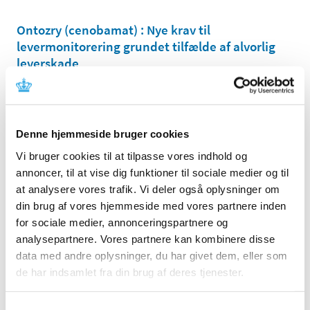
Ontozry (cenobamat) : Nye krav til
levermonitorering grundet tilfælde af alvorlig
leverskade
|
12. maj 2026
|
Angelini Pharma S.p.A., vil efter aftale med Det
Europæiske Lægemiddelagentur (EMA) og
…
Denne hjemmeside bruger cookies
Remsima (infliximab): Ny IV-formulering (100
Vi bruger cookies til at tilpasse vores indhold og
mg og 350 mg koncentrat til infusionsvæske,
annoncer, til at vise dig funktioner til sociale medier og til
opløsning) indeholder sorbitol og er derfor
at analysere vores trafik. Vi deler også oplysninger om
kontraindiceret til patienter med hereditær
…
din brug af vores hjemmeside med vores partnere inden
|
10. februar 2026
|
for sociale medier, annonceringspartnere og
Produkt/aktiv substans Sikkerhedskommunikation
analysepartnere. Vores partnere kan kombinere disse
Remsima (infliximab) Ny IV-formulering indeholder
…
data med andre oplysninger, du har givet dem, eller som
de har indsamlet fra din brug af deres tjenester.
Præcisering angående DHPC brev for clozapin
|
9. februar 2026
|
Samtykkevalg