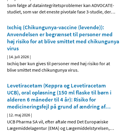
Som følge af dataintegritetsproblemer kan ADVOCATE-
studiet, som var det eneste pivotale fase 3-studie, der
…
Ixchiq (Chikungunya-vaccine (levende)):
Anvendelsen er begrænset til personer med
høj risiko for at blive smittet med chikungunya
virus
|
14. juli 2026
|
Ixchiq bør kun gives til personer med høj risiko for at
blive smittet med chikungunya virus.
Levetiracetam (Keppra og Levetiracetam
UCB), oral opløsning (150 ml flaske til børn i
alderen 6 måneder til 4 år): Risiko for
medicineringsfejl på grund af ændring af
…
|
12. maj 2026
|
UCB Pharma SA vil, efter aftale med Det Europæiske
Lægemiddelagentur (EMA) og Lægemiddelstyrelsen,
…