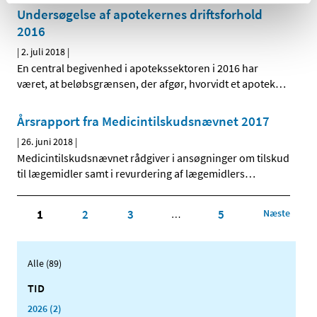
Undersøgelse af apotekernes driftsforhold
2016
|
2. juli 2018
|
En central begivenhed i apotekssektoren i 2016 har
været, at beløbsgrænsen, der afgør, hvorvidt et apotek
…
Årsrapport fra Medicintilskudsnævnet 2017
|
26. juni 2018
|
Medicintilskudsnævnet rådgiver i ansøgninger om tilskud
til lægemidler samt i revurdering af lægemidlers
…
1
2
3
5
Næste
…
Alle (89)
TID
2026 (2)