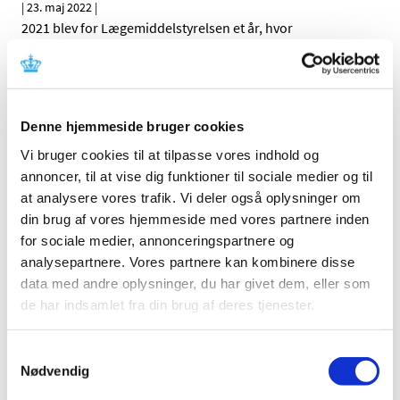
|
23. maj 2022
|
2021 blev for Lægemiddelstyrelsen et år, hvor
håndteringen af COVID-19 fortsat satte sit tydelige
…
Årsrapport 2020 for Lægemiddelstyrelsen
|
21. april 2021
|
Denne hjemmeside bruger cookies
2020 blev for Lægemiddelstyrelsen et anderledes år end
Vi bruger cookies til at tilpasse vores indhold og
forventet. Både internt og eksternt satte håndteringen
…
annoncer, til at vise dig funktioner til sociale medier og til
at analysere vores trafik. Vi deler også oplysninger om
Årsrapport 2019 for Lægemiddelstyrelsen
din brug af vores hjemmeside med vores partnere inden
|
2. juni 2020
|
for sociale medier, annonceringspartnere og
Fundamentet for dataanalysecenteret blev etableret, den
analysepartnere. Vores partnere kan kombinere disse
europæiske positionering blev styrket, men ikke alle
…
data med andre oplysninger, du har givet dem, eller som
de har indsamlet fra din brug af deres tjenester.
Årsrapport for kliniske forsøg i 2018
|
30. september 2019
|
Samtykkevalg
I 2018 modtog Lægemiddelstyrelsen 288 ansøgninger om
Nødvendig
kliniske lægemiddelforsøg med mennesker, hvilket er
…