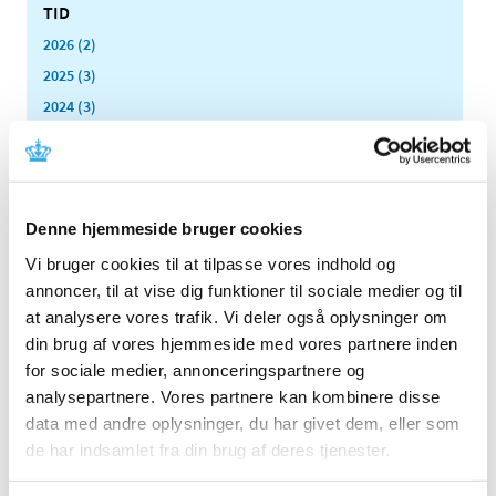
TID
2026 (2)
2025 (3)
2024 (3)
2023 (3)
2022 (1)
2021 (1)
Denne hjemmeside bruger cookies
2020 (1)
2019 (4)
Vi bruger cookies til at tilpasse vores indhold og
annoncer, til at vise dig funktioner til sociale medier og til
2018 (5)
at analysere vores trafik. Vi deler også oplysninger om
2017 (7)
din brug af vores hjemmeside med vores partnere inden
2016 (10)
for sociale medier, annonceringspartnere og
2015 (7)
analysepartnere. Vores partnere kan kombinere disse
2014 (8)
data med andre oplysninger, du har givet dem, eller som
2013 (9)
de har indsamlet fra din brug af deres tjenester.
2012 (7)