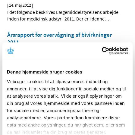
|
14. maj 2012
|
I det følgende beskrives Lægemiddelstyrelsens arbejde
inden for medicinsk udstyr i 2011. Der er i denne
…
Årsrapport for overvågning af bivirkninger
2011
|
19. april 2012
|
Årsrapporten for overvågning af bivirkninger giver et
indblik i en del af det arbejde, Lægemiddelstyrelsen har
…
Denne hjemmeside bruger cookies
Årsrapport fra Medicintilskudsnævnet 2011
Vi bruger cookies til at tilpasse vores indhold og
annoncer, til at vise dig funktioner til sociale medier og til
|
14. marts 2012
|
Medicintilskudsnævnet rådgiver i ansøgninger om tilskud
at analysere vores trafik. Vi deler også oplysninger om
til lægemidler. I 2011 behandlede
…
din brug af vores hjemmeside med vores partnere inden
for sociale medier, annonceringspartnere og
analysepartnere. Vores partnere kan kombinere disse
Alle (89)
data med andre oplysninger, du har givet dem, eller som
de har indsamlet fra din brug af deres tjenester.
TID