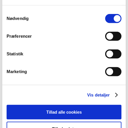
2026 (2)
Samtykkevalg
2025 (3)
Nødvendig
2024 (3)
2023 (3)
Præferencer
2022 (1)
2021 (1)
Statistik
2020 (1)
2019 (4)
2018 (5)
Marketing
2017 (7)
2016 (10)
Vis detaljer
2015 (7)
2014 (8)
2013 (9)
Tillad alle cookies
2012 (7)
december (1)