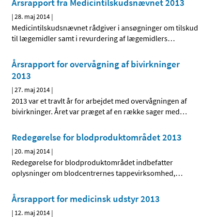
Årsrapport fra Medicintilskudsnævnet 2013
|
28. maj 2014
|
Medicintilskudsnævnet rådgiver i ansøgninger om tilskud
til lægemidler samt i revurdering af lægemidlers
…
Årsrapport for overvågning af bivirkninger
2013
|
27. maj 2014
|
2013 var et travlt år for arbejdet med overvågningen af
bivirkninger. Året var præget af en række sager med
…
Redegørelse for blodproduktområdet 2013
|
20. maj 2014
|
Redegørelse for blodproduktområdet indbefatter
oplysninger om blodcentrernes tappevirksomhed,
…
Årsrapport for medicinsk udstyr 2013
|
12. maj 2014
|