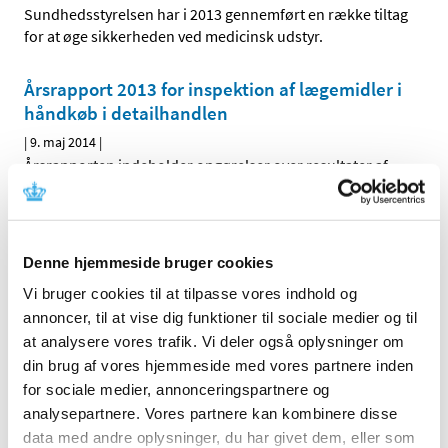
Sundhedsstyrelsen har i 2013 gennemført en række tiltag
for at øge sikkerheden ved medicinsk udstyr.
Årsrapport 2013 for inspektion af lægemidler i
håndkøb i detailhandlen
|
9. maj 2014
|
Årsrapporten indeholder opgørelser over resultater af
inspektioner af detailvirksomheder og
…
Årsrapport 2013 for Sundhedsstyrelsens
laboratoriekontrol
Denne hjemmeside bruger cookies
|
5. maj 2014
|
Vi bruger cookies til at tilpasse vores indhold og
Lægemiddelmyndighederne i Europa samarbejder i et
annoncer, til at vise dig funktioner til sociale medier og til
netværk, der bliver kaldt Official Medicines Control
…
at analysere vores trafik. Vi deler også oplysninger om
din brug af vores hjemmeside med vores partnere inden
Årsrapport 2013 - Sundhedsstyrelsen
for sociale medier, annonceringspartnere og
analysepartnere. Vores partnere kan kombinere disse
|
21. marts 2014
|
data med andre oplysninger, du har givet dem, eller som
Årsrapporten for 2013 beskriver Sundhedsstyrelsens