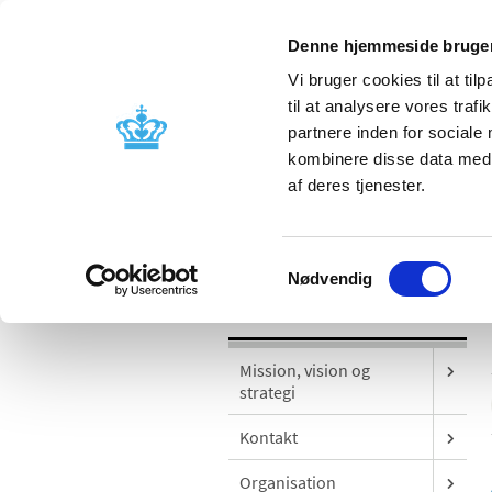
Denne hjemmeside bruger
Vi bruger cookies til at til
til at analysere vores tra
partnere inden for sociale
Godkendelse og
Bivirkninger
kombinere disse data med a
kontrol
produktinfo
af deres tjenester.
/
Om os
Udgivelser
Samtykkevalg
Nødvendig
Om os
Mission, vision og
strategi
Kontakt
Organisation