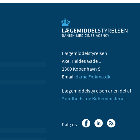
Lægemiddelstyrelsen
Axel Heides Gade 1
2300 København S
Email:
dkma@dkma.dk
Lægemiddelstyrelsen er en del af
Sundheds- og Kirkeministeriet.
Følg os