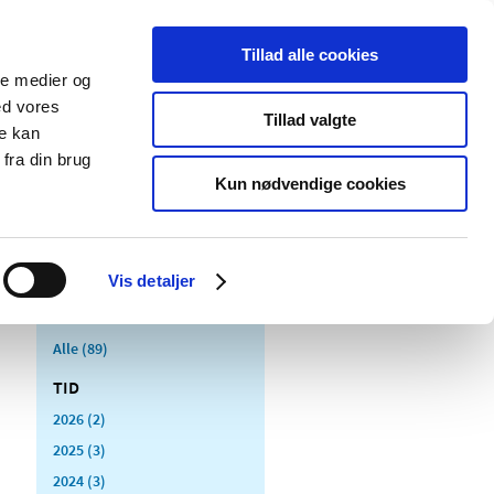
Tillad alle cookies
ale medier og
Udgivelser
Cookies
ed vores
Tillad valgte
re kan
dicinsk
Særlige
fra din brug
styr
produktområder
Kun nødvendige cookies
Vis detaljer
Alle (89)
TID
2026 (2)
2025 (3)
2024 (3)