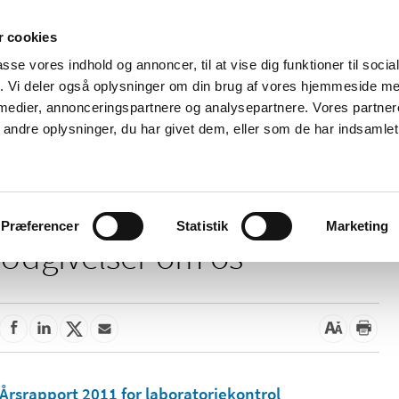
 cookies
passe vores indhold og annoncer, til at vise dig funktioner til soci
Nyheder
Om os
Kontakt
fik. Vi deler også oplysninger om din brug af vores hjemmeside m
 medier, annonceringspartnere og analysepartnere. Vores partne
 og
Tilskud og
Apoteker og salg af
Me
ndre oplysninger, du har givet dem, eller som de har indsamlet 
rmation
priser
medicin
ud
Præferencer
Statistik
Marketing
Udgivelser om os
Årsrapport 2011 for laboratoriekontrol