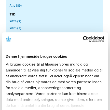
Alle (89)
TID
2026 (2)
2025 (3)
juni (1)
marts (1)
januar (1)
2024 (3)
Denne hjemmeside bruger cookies
2023 (3)
Vi bruger cookies til at tilpasse vores indhold og
2022 (1)
annoncer, til at vise dig funktioner til sociale medier og til
2021 (1)
at analysere vores trafik. Vi deler også oplysninger om
2020 (1)
din brug af vores hjemmeside med vores partnere inden
for sociale medier, annonceringspartnere og
2019 (4)
analysepartnere. Vores partnere kan kombinere disse
2018 (5)
data med andre oplysninger, du har givet dem, eller som
2017 (7)
de har indsamlet fra din brug af deres tjenester.
2016 (10)