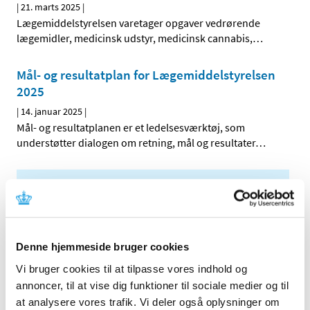
|
21. marts 2025
|
Lægemiddelstyrelsen varetager opgaver vedrørende
lægemidler, medicinsk udstyr, medicinsk cannabis,
…
Mål- og resultatplan for Lægemiddelstyrelsen
2025
|
14. januar 2025
|
Mål- og resultatplanen er et ledelsesværktøj, som
understøtter dialogen om retning, mål og resultater
…
Alle (89)
TID
2026 (2)
Denne hjemmeside bruger cookies
2025 (3)
Vi bruger cookies til at tilpasse vores indhold og
juni (1)
annoncer, til at vise dig funktioner til sociale medier og til
marts (1)
at analysere vores trafik. Vi deler også oplysninger om
januar (1)