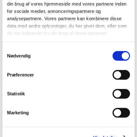
din brug af vores hjemmeside med vores partnere inden
2024 (3)
for sociale medier, annonceringspartnere og
2023 (3)
analysepartnere. Vores partnere kan kombinere disse
2022 (1)
data med andre oplysninger, du har givet dem, eller som
de har indsamlet fra din brug af deres tjenester.
2021 (1)
2020 (1)
Samtykkevalg
2019 (4)
Nødvendig
2018 (5)
2017 (7)
Præferencer
2016 (10)
2015 (7)
2014 (8)
Statistik
2013 (9)
2012 (7)
Marketing
2011 (8)
2010 (1)
2009 (2)