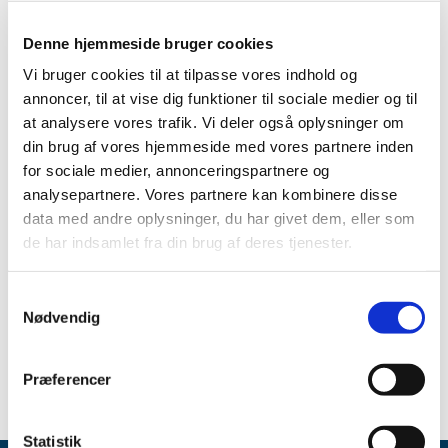
Denne hjemmeside bruger cookies
Alle (17)
Vi bruger cookies til at tilpasse vores indhold og
TID
annoncer, til at vise dig funktioner til sociale medier og til
2011 (17)
at analysere vores trafik. Vi deler også oplysninger om
november (1)
din brug af vores hjemmeside med vores partnere inden
oktober (2)
for sociale medier, annonceringspartnere og
analysepartnere. Vores partnere kan kombinere disse
september (2)
data med andre oplysninger, du har givet dem, eller som
august (1)
de har indsamlet fra din brug af deres tjenester.
juli (2)
juni (1)
Samtykkevalg
maj (1)
Nødvendig
april (3)
marts (4)
Præferencer
Statistik