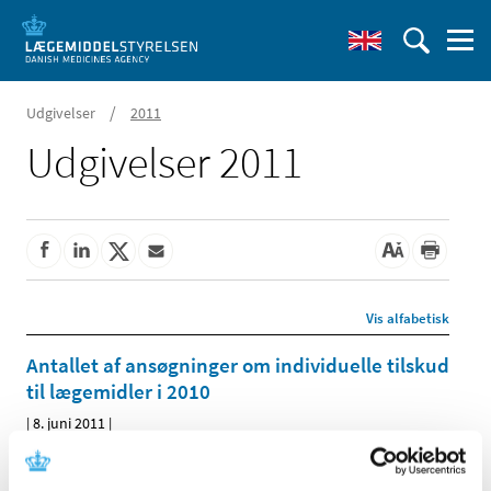
/
Udgivelser
2011
Udgivelser 2011
Vis alfabetisk
Antallet af ansøgninger om individuelle tilskud
til lægemidler i 2010
|
8. juni 2011
|
I alt afgjorde vi 144.324 individuelle tilskudsansøgninger i
2010 mod 138.714 i 2009, hvilket er en stigning på 4 %.
…