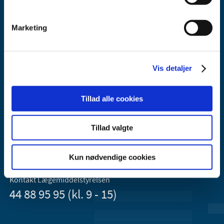
Marketing
Vis detaljer
Lægemiddelstyrelsen
Axel Heides Gade 1
Tillad alle cookies
2300 København S
Email:
dkma@dkma.dk
Tillad valgte
Lægemiddelstyrelsen er en del af
Sundheds- og Kirkeministeriet.
Kun nødvendige cookies
Kontakt Lægemiddelstyrelsen
44 88 95 95 (kl. 9 - 15)