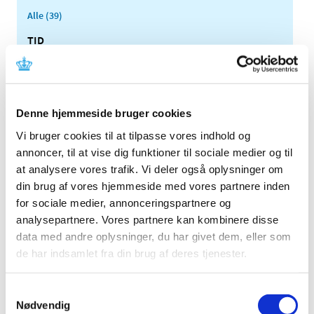
Alle (39)
TID
2023 (1)
2022 (2)
2020 (1)
Denne hjemmeside bruger cookies
2019 (1)
Vi bruger cookies til at tilpasse vores indhold og
2018 (4)
annoncer, til at vise dig funktioner til sociale medier og til
2017 (2)
at analysere vores trafik. Vi deler også oplysninger om
2016 (2)
din brug af vores hjemmeside med vores partnere inden
2015 (2)
for sociale medier, annonceringspartnere og
2014 (3)
analysepartnere. Vores partnere kan kombinere disse
data med andre oplysninger, du har givet dem, eller som
2013 (4)
de har indsamlet fra din brug af deres tjenester.
2012 (2)
2011 (2)
Samtykkevalg
2010 (2)
Nødvendig