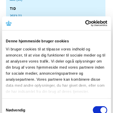
TID
2023 (1)
2022 (2)
2020 (1)
2019 (1)
Denne hjemmeside bruger cookies
2018 (4)
Vi bruger cookies til at tilpasse vores indhold og
2017 (2)
annoncer, til at vise dig funktioner til sociale medier og til
2016 (2)
at analysere vores trafik. Vi deler også oplysninger om
2015 (2)
din brug af vores hjemmeside med vores partnere inden
2014 (3)
for sociale medier, annonceringspartnere og
2013 (4)
analysepartnere. Vores partnere kan kombinere disse
data med andre oplysninger, du har givet dem, eller som
2012 (2)
de har indsamlet fra din brug af deres tjenester.
2011 (2)
juni (1)
Samtykkevalg
marts (1)
Nødvendig