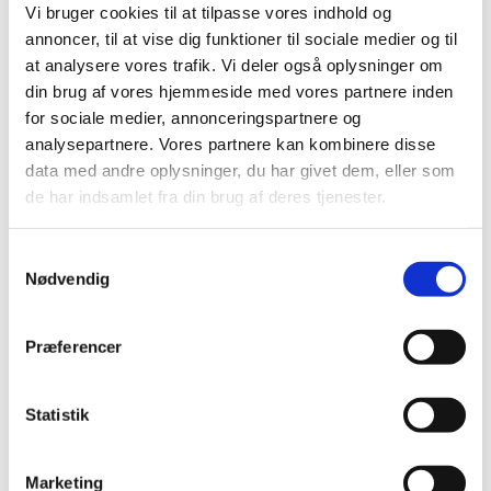
Slangesæt og kateteradaptere til
Vi bruger cookies til at tilpasse vores indhold og
peritonealdialyse
annoncer, til at vise dig funktioner til sociale medier og til
|
19. februar 2015
|
at analysere vores trafik. Vi deler også oplysninger om
din brug af vores hjemmeside med vores partnere inden
Acces 2 Immunoassay-system & UniCel DxC
for sociale medier, annonceringspartnere og
600i Synchron Access
analysepartnere. Vores partnere kan kombinere disse
data med andre oplysninger, du har givet dem, eller som
|
18. februar 2015
|
de har indsamlet fra din brug af deres tjenester.
System 6 Aseptic Housing Battery
Samtykkevalg
|
18. februar 2015
|
Nødvendig
FORUM Viewer V.3.1, V.3.2
Præferencer
|
18. februar 2015
|
Cardiosave Hybrid Intra-Aortic Balloon Pump
Statistik
|
12. februar 2015
|
Marketing