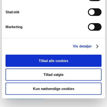
|
12. oktober 2015
|
Statistik
Kiwee Testikel Implantat & Vaginal Stent
|
12. oktober 2015
|
Marketing
The JenaValve
|
28. oktober 2015
|
Vis detaljer
Harmonic ACE
|
9. oktober 2015
|
Tillad alle cookies
1
2
Næste
Tillad valgte
Emner
Kun nødvendige cookies
Medicinsk udstyr