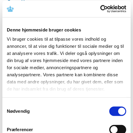
Cassettes
|
13. oktober 2015
|
ChronOS Inject Bone Void Filler
Denne hjemmeside bruger cookies
|
21. oktober 2015
|
Vi bruger cookies til at tilpasse vores indhold og
annoncer, til at vise dig funktioner til sociale medier og til
Thunderbeat
at analysere vores trafik. Vi deler også oplysninger om
|
13. oktober 2015
|
din brug af vores hjemmeside med vores partnere inden
for sociale medier, annonceringspartnere og
Enzygnost Anti-VZV/IgG
analysepartnere. Vores partnere kan kombinere disse
|
13. oktober 2015
|
data med andre oplysninger, du har givet dem, eller som
de har indsamlet fra din brug af deres tjenester.
Philips Brilliance og Ingenuity Systemer
Samtykkevalg
|
12. oktober 2015
|
Nødvendig
N Latex ß2-Microglobulin og DV Flex Reagent
B2MIC
Præferencer