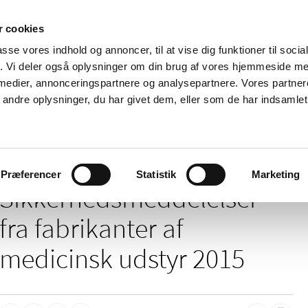
 cookies
passe vores indhold og annoncer, til at vise dig funktioner til soci
Nyheder
Om os
Kontakt
fik. Vi deler også oplysninger om din brug af vores hjemmeside m
 medier, annonceringspartnere og analysepartnere. Vores partne
 og
Tilskud og
Apoteker og salg af
Me
ndre oplysninger, du har givet dem, eller som de har indsamlet 
rmation
priser
medicin
ud
/
elser
2015
Præferencer
Statistik
Marketing
Sikkerheds­meddelelser
fra fabrikanter af
medicinsk udstyr 2015