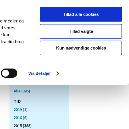
Tillad alle cookies
ale medier og
Udgivelser
Cookies
ed vores
Tillad valgte
re kan
dicinsk
Særlige
fra din brug
styr
produktområder
Kun nødvendige cookies
Vis detaljer
Alle (395)
TID
2019 (1)
2016 (6)
2015 (388)