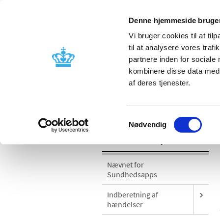
Denne hjemmeside bruger
Vi bruger cookies til at til
til at analysere vores tra
partnere inden for sociale
Godkendelse og
Bivirkninger
kombinere disse data med a
kontrol
produktinfo
af deres tjenester.
/
Medicinsk udstyr
Sikkerhedsmeddel
Samtykkevalg
Nødvendig
Medicinsk udstyr
Nævnet for
Sundhedsapps
Indberetning af
hændelser