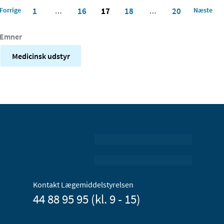
Forrige
1
16
17
18
20
Næste
…
…
Emner
Medicinsk udstyr
Kontakt Lægemiddelstyrelsen
44 88 95 95 (kl. 9 - 15)