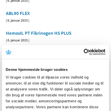
|
6. januar 2015
|
ABL90 FLEX
|
6. januar 2015
|
HemosIL PT Fibrinogen HS PLUS
|
6. januar 2015
|
Forrige
1
2
3
Emner
Denne hjemmeside bruger cookies
Medicinsk udstyr
Vi bruger cookies til at tilpasse vores indhold og
annoncer, til at vise dig funktioner til sociale medier og til
at analysere vores trafik. Vi deler også oplysninger om
din brug af vores hjemmeside med vores partnere inden
Alle (395)
for sociale medier, annonceringspartnere og
TID
analysepartnere. Vores partnere kan kombinere disse