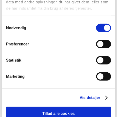
data med andre oplysninger, du har givet dem, eller som
2019 (1)
de har indsamlet fra din brug af deres tjenester.
2016 (6)
2015 (388)
Samtykkevalg
december (12)
Nødvendig
november (27)
oktober (27)
Præferencer
september (43)
august (28)
juli (43)
Statistik
juni (41)
maj (23)
Marketing
april (37)
marts (38)
februar (26)
Vis detaljer
januar (43)
Tillad alle cookies