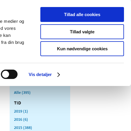
Tillad alle cookies
ale medier og
Udgivelser
Cookies
ed vores
Tillad valgte
re kan
dicinsk
Særlige
fra din brug
styr
produktområder
Kun nødvendige cookies
Vis detaljer
Alle (395)
TID
2019 (1)
2016 (6)
2015 (388)