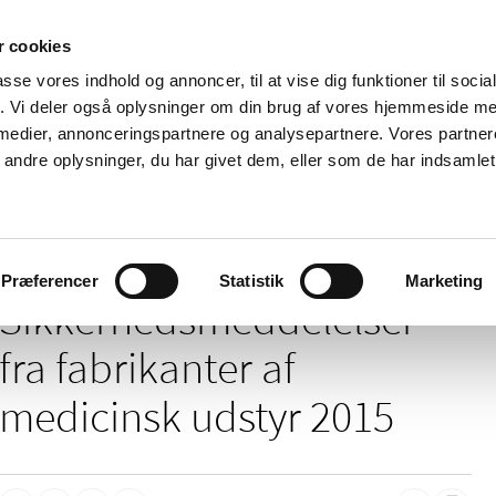
 cookies
passe vores indhold og annoncer, til at vise dig funktioner til soci
Nyheder
Om os
Kontakt
fik. Vi deler også oplysninger om din brug af vores hjemmeside m
 medier, annonceringspartnere og analysepartnere. Vores partne
 og
Tilskud og
Apoteker og salg af
Me
ndre oplysninger, du har givet dem, eller som de har indsamlet 
rmation
priser
medicin
ud
/
elser
2015
Præferencer
Statistik
Marketing
Sikkerheds­meddelelser
fra fabrikanter af
medicinsk udstyr 2015