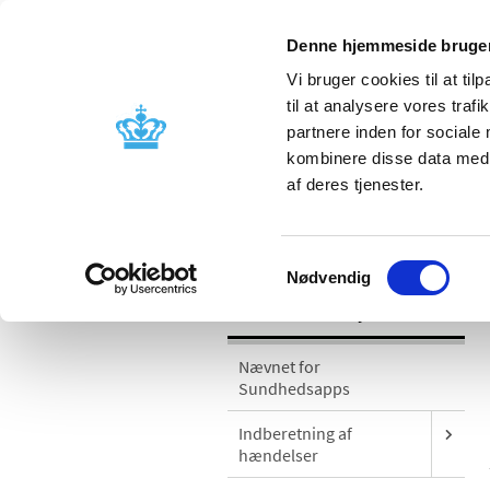
Denne hjemmeside bruger
Vi bruger cookies til at til
til at analysere vores tra
partnere inden for sociale
Godkendelse og
Bivirkninger
kombinere disse data med a
kontrol
produktinfo
af deres tjenester.
/
Medicinsk udstyr
Sikkerhedsmeddel
Samtykkevalg
Nødvendig
Medicinsk udstyr
Nævnet for
Sundhedsapps
Indberetning af
hændelser