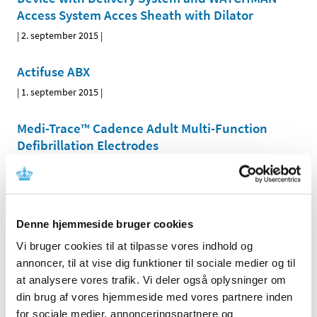
Access System Acces Sheath with Dilator
|
2. september 2015
|
Actifuse ABX
|
1. september 2015
|
Medi-Trace™ Cadence Adult Multi-Function
Defibrillation Electrodes
|
1. september 2015
|
Forrige
1
2
3
Denne hjemmeside bruger cookies
Emner
Vi bruger cookies til at tilpasse vores indhold og
annoncer, til at vise dig funktioner til sociale medier og til
Medicinsk udstyr
at analysere vores trafik. Vi deler også oplysninger om
din brug af vores hjemmeside med vores partnere inden
for sociale medier, annonceringspartnere og