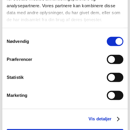
Alle (395)
analysepartnere. Vores partnere kan kombinere disse
data med andre oplysninger, du har givet dem, eller som
TID
de har indsamlet fra din brug af deres tjenester.
2019 (1)
2016 (6)
Samtykkevalg
2015 (388)
Nødvendig
december (12)
november (27)
Præferencer
oktober (27)
september (43)
Statistik
august (28)
juli (43)
juni (41)
Marketing
maj (23)
april (37)
marts (38)
Vis detaljer
februar (26)