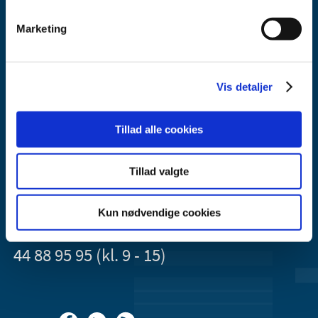
Marketing
Vis detaljer
Lægemiddelstyrelsen
Axel Heides Gade 1
2300 København S
Tillad alle cookies
Email:
dkma@dkma.dk
Tillad valgte
Lægemiddelstyrelsen er en del af
Sundheds- og Kirkeministeriet.
Kun nødvendige cookies
Kontakt Lægemiddelstyrelsen
44 88 95 95 (kl. 9 - 15)