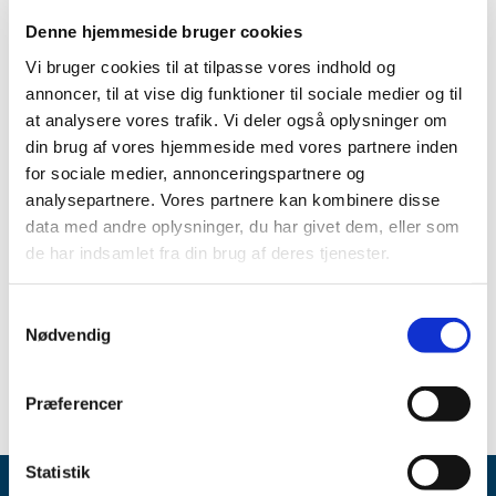
|
11. marts 2019
|
Denne hjemmeside bruger cookies
Emner
Vi bruger cookies til at tilpasse vores indhold og
annoncer, til at vise dig funktioner til sociale medier og til
Medicinsk udstyr
at analysere vores trafik. Vi deler også oplysninger om
din brug af vores hjemmeside med vores partnere inden
for sociale medier, annonceringspartnere og
Alle (395)
analysepartnere. Vores partnere kan kombinere disse
data med andre oplysninger, du har givet dem, eller som
TID
de har indsamlet fra din brug af deres tjenester.
2019 (1)
marts (1)
Samtykkevalg
2016 (6)
Nødvendig
2015 (388)
Præferencer
Statistik