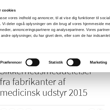
 cookies
passe vores indhold og annoncer, til at vise dig funktioner til soci
Nyheder
Om os
Kontakt
fik. Vi deler også oplysninger om din brug af vores hjemmeside m
 medier, annonceringspartnere og analysepartnere. Vores partne
 og
Tilskud og
Apoteker og salg af
Me
ndre oplysninger, du har givet dem, eller som de har indsamlet 
rmation
priser
medicin
ud
/
elser
2015
Præferencer
Statistik
Marketing
Sikkerheds­meddelelser
fra fabrikanter af
medicinsk udstyr 2015