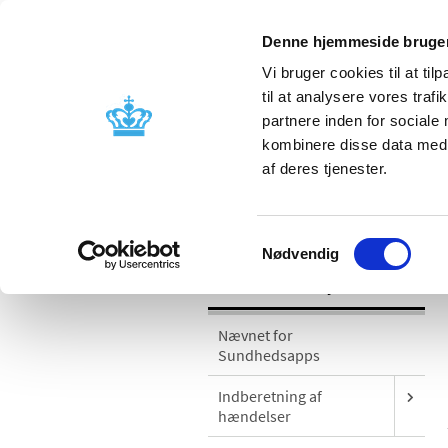
Denne hjemmeside bruger
Vi bruger cookies til at til
til at analysere vores tra
partnere inden for sociale
Godkendelse og
Bivirkninger
kombinere disse data med a
kontrol
produktinfo
af deres tjenester.
/
Medicinsk udstyr
Sikkerhedsmeddel
Samtykkevalg
Nødvendig
Medicinsk udstyr
Nævnet for
Sundhedsapps
Indberetning af
hændelser