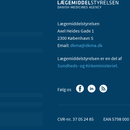
Lægemiddelstyrelsen
Axel Heides Gade 1
2300 København S
Email:
dkma@dkma.dk
Lægemiddelstyrelsen er en del af
Sundheds- og Kirkeministeriet.
Følg os
CVR-nr. 37 05 24 85
EAN 5798 000 