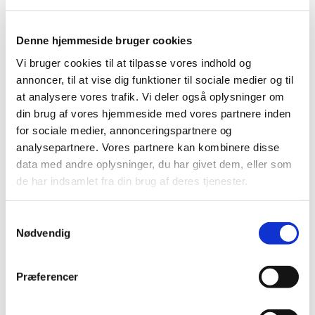
09
|
13. december 2017
|
Denne hjemmeside bruger cookies
08
Vi bruger cookies til at tilpasse vores indhold og
annoncer, til at vise dig funktioner til sociale medier og til
|
13. december 2017
|
at analysere vores trafik. Vi deler også oplysninger om
din brug af vores hjemmeside med vores partnere inden
07
for sociale medier, annonceringspartnere og
|
13. december 2017
|
analysepartnere. Vores partnere kan kombinere disse
data med andre oplysninger, du har givet dem, eller som
10
de har indsamlet fra din brug af deres tjenester.
|
13. december 2017
|
Samtykkevalg
Nødvendig
12
|
13. december 2017
|
Præferencer
11