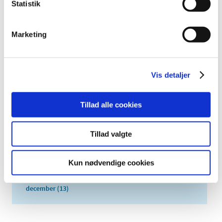
|
13. december 2017
|
Statistik
Emner
Marketing
Medicinsk udstyr
Vis detaljer
Alle (447)
TID
Tillad alle cookies
2021 (1)
2020 (2)
Tillad valgte
2019 (18)
2018 (412)
Kun nødvendige cookies
2017 (13)
december (13)