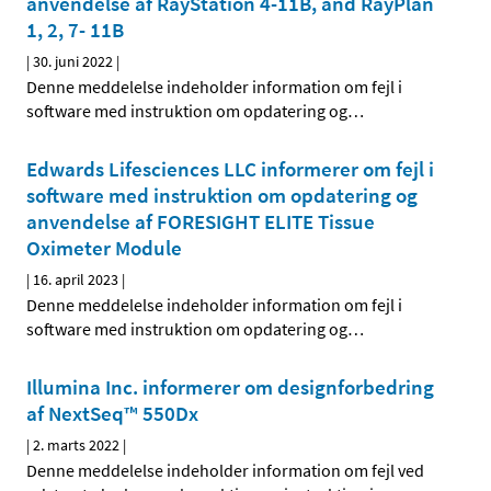
anvendelse af RayStation 4-11B, and RayPlan
1, 2, 7- 11B
|
30. juni 2022
|
Denne meddelelse indeholder information om fejl i
software med instruktion om opdatering og
…
Edwards Lifesciences LLC informerer om fejl i
software med instruktion om opdatering og
anvendelse af FORESIGHT ELITE Tissue
Oximeter Module
|
16. april 2023
|
Denne meddelelse indeholder information om fejl i
software med instruktion om opdatering og
…
Illumina Inc. informerer om designforbedring
af NextSeq™ 550Dx
|
2. marts 2022
|
Denne meddelelse indeholder information om fejl ved