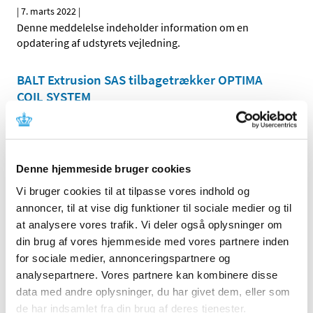
|
7. marts 2022
|
Denne meddelelse indeholder information om en
opdatering af udstyrets vejledning.
BALT Extrusion SAS tilbagetrækker OPTIMA
COIL SYSTEM
|
7. marts 2022
|
Denne meddelelse indeholder information om
tilbagetrækning af udstyret.
Denne hjemmeside bruger cookies
Biomet Orthopedic LLC tilbagekalder ALPS,
Vi bruger cookies til at tilpasse vores indhold og
DVR, Juggerloc, SnapShot
annoncer, til at vise dig funktioner til sociale medier og til
|
8. marts 2022
|
at analysere vores trafik. Vi deler også oplysninger om
Denne meddelelse indeholder information om
din brug af vores hjemmeside med vores partnere inden
tilbagetrækning af udstyret.
for sociale medier, annonceringspartnere og
analysepartnere. Vores partnere kan kombinere disse
Intuitive Surgical, Inc. informerer om fejl
data med andre oplysninger, du har givet dem, eller som
Vessel Sealer Extend; SynchroSeal, der kræver
de har indsamlet fra din brug af deres tjenester.