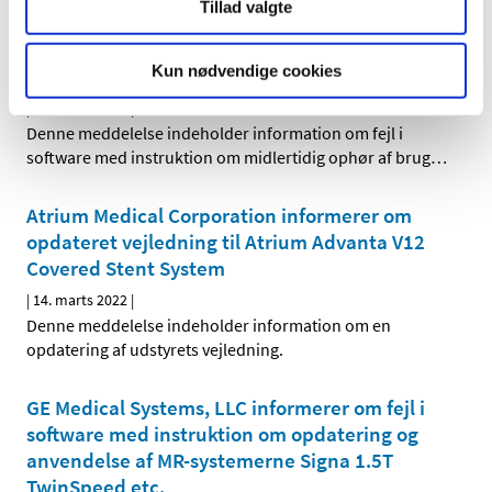
Tillad valgte
Siemens Healthcare GmbH informerer om
Kun nødvendige cookies
softwareopdatering til ARTIS icono / pheno
|
11. marts 2022
|
Denne meddelelse indeholder information om fejl i
software med instruktion om midlertidig ophør af brug
…
Atrium Medical Corporation informerer om
opdateret vejledning til Atrium Advanta V12
Covered Stent System
|
14. marts 2022
|
Denne meddelelse indeholder information om en
opdatering af udstyrets vejledning.
GE Medical Systems, LLC informerer om fejl i
software med instruktion om opdatering og
anvendelse af MR-systemerne Signa 1.5T
TwinSpeed etc.