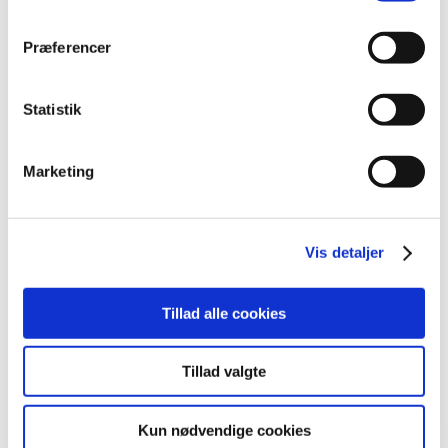
Implantcast GmbH informerer om sikker og
Præferencer
korrekt brug af IFU/ OPT: HAPTic® PIP-System
|
26. februar 2026
|
Denne meddelelse indeholder information om sikker og
Statistik
korrekt brug af udstyret.
Marketing
Siemens Healthcare instruerer i sikker og
korrekt brug af IMMULITE 2000 EPO og
IMMULITE EPO Control Module
Vis detaljer
|
3. marts 2026
|
Denne meddelelse indeholder information om sikker og
korrekt brug af udstyret.
Tillad alle cookies
Waldemar Link GmbH & Co. KG tilbagetrækker
Tillad valgte
SPII Model Lubinus, Hip Prosthesis Stem
|
2. april 2026
|
Kun nødvendige cookies
Denne meddelelse indeholder information om