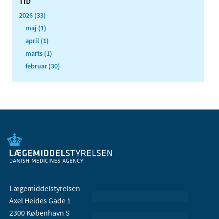
TID
2026 (33)
maj (1)
april (1)
marts (1)
februar (30)
Lægemiddelstyrelsen
Axel Heides Gade 1
2300 København S