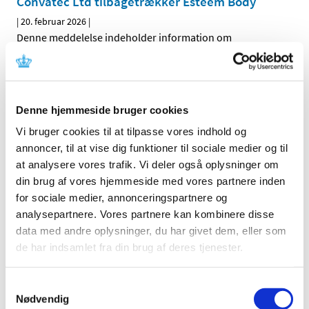
Convatec Ltd tilbagetrækker Esteem Body
|
20. februar 2026
|
Denne meddelelse indeholder information om
tilbagetrækning af udstyret.
Henry Schein Inc. informerer om en vigtig
opdatering af brugsanvisningen for Maxima
Denne hjemmeside bruger cookies
Diamond Bur
Vi bruger cookies til at tilpasse vores indhold og
|
24. februar 2026
|
annoncer, til at vise dig funktioner til sociale medier og til
Denne meddelelse indeholder information om en
at analysere vores trafik. Vi deler også oplysninger om
opdatering af udstyrets vejledning.
din brug af vores hjemmeside med vores partnere inden
for sociale medier, annonceringspartnere og
Erbe Elektromedizin GmbH informerer om
analysepartnere. Vores partnere kan kombinere disse
sikker og korrekt brug af Flexible cryoprobe,
data med andre oplysninger, du har givet dem, eller som
single-use
de har indsamlet fra din brug af deres tjenester.
|
26. februar 2026
|
Denne meddelelse indeholder information om sikker og
Samtykkevalg
korrekt brug af udstyret.
Nødvendig