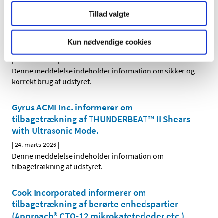
Tillad valgte
Biosense Webster Inc. informerer om sikker og
korrekt brug af Dual Energy THERMOCOOL
Kun nødvendige cookies
SMARTTOUCH™ SF Bi-Direction.
|
24. marts 2026
|
Denne meddelelse indeholder information om sikker og
korrekt brug af udstyret.
Gyrus ACMI Inc. informerer om
tilbagetrækning af THUNDERBEAT™ II Shears
with Ultrasonic Mode.
|
24. marts 2026
|
Denne meddelelse indeholder information om
tilbagetrækning af udstyret.
Cook Incorporated informerer om
tilbagetrækning af berørte enhedspartier
(Approach® CTO-12 mikrokateterleder etc.),