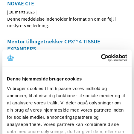
NOVAE CI E
|
10. marts 2026
|
Denne meddelelse indeholder information om en fejl i
udstyrets vejledning.
Mentor tilbagetrækker CPX™ 4 TISSUE
EXPANDERS
|
17. marts 2026
|
Denne meddelelse indeholder information om
tilbagetrækning af udstyret.
Denne hjemmeside bruger cookies
Kinetec SAS instruerer i sikker og korrekt brug
Vi bruger cookies til at tilpasse vores indhold og
af Manosplint Cushionfoam
annoncer, til at vise dig funktioner til sociale medier og til
|
19. marts 2026
|
at analysere vores trafik. Vi deler også oplysninger om
Denne meddelelse indeholder information om sikker og
din brug af vores hjemmeside med vores partnere inden
korrekt brug af udstyret.
for sociale medier, annonceringspartnere og
analysepartnere. Vores partnere kan kombinere disse
Olympus instruerer i sikker og korrekt brug af
data med andre oplysninger, du har givet dem, eller som