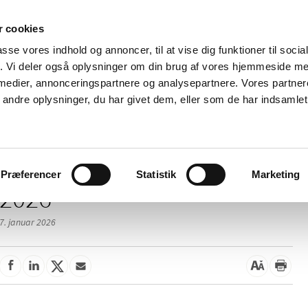
 cookies
passe vores indhold og annoncer, til at vise dig funktioner til soci
Nyheder
Om os
Kontakt
fik. Vi deler også oplysninger om din brug af vores hjemmeside m
 medier, annonceringspartnere og analysepartnere. Vores partne
 og
Tilskud og
Apoteker og salg af
Me
ndre oplysninger, du har givet dem, eller som de har indsamlet 
rmation
priser
medicin
ud
/
elser
2026
Præferencer
Statistik
Marketing
2026
7. januar 2026