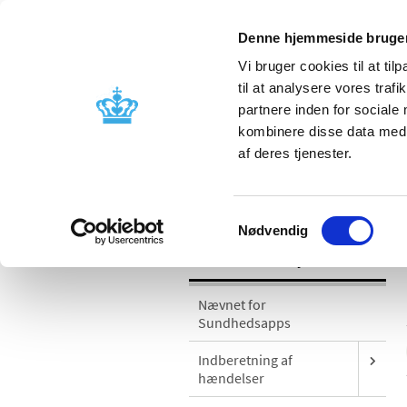
Denne hjemmeside bruger
Vi bruger cookies til at til
til at analysere vores tra
partnere inden for sociale
Godkendelse og
Bivirkninger
kombinere disse data med a
kontrol
produktinfo
af deres tjenester.
/
Medicinsk udstyr
Sikkerhedsmeddel
Samtykkevalg
Nødvendig
Medicinsk udstyr
Nævnet for
Sundhedsapps
Indberetning af
hændelser