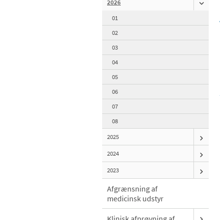
2026
01
02
03
04
05
06
07
08
2025
2024
2023
Afgrænsning af
medicinsk udstyr
Klinisk afprøvning af