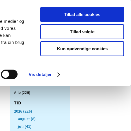
Tillad alle cookies
ale medier og
Udgivelser
Cookies
ed vores
Tillad valgte
re kan
dicinsk
Særlige
fra din brug
styr
produktområder
Kun nødvendige cookies
Vis detaljer
Alle (226)
TID
2026 (226)
august (8)
juli (41)