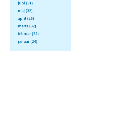
juni (31)
maj (32)
april (26)
marts (32)
februar (32)
januar (24)