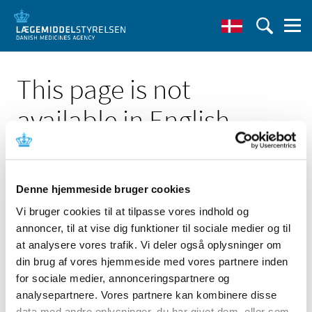
This page is not
available in English
Denne hjemmeside bruger cookies
Vi bruger cookies til at tilpasse vores indhold og
Click here to see the Danish page 'Antallet af ansøgninger
annoncer, til at vise dig funktioner til sociale medier og til
om individuelle tilskud i 2012'
at analysere vores trafik. Vi deler også oplysninger om
Go to English frontpage
din brug af vores hjemmeside med vores partnere inden
for sociale medier, annonceringspartnere og
analysepartnere. Vores partnere kan kombinere disse
data med andre oplysninger, du har givet dem, eller som