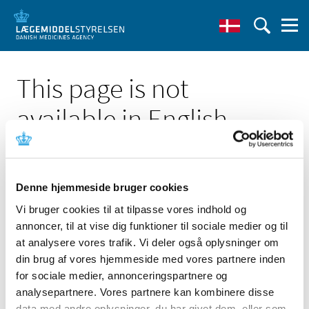
This page is not
available in English
Denne hjemmeside bruger cookies
Vi bruger cookies til at tilpasse vores indhold og
Click here to see the Danish page 'Alcon Accurus
annoncer, til at vise dig funktioner til sociale medier og til
Standalone Vitreous Probe Paks'
at analysere vores trafik. Vi deler også oplysninger om
Go to English frontpage
din brug af vores hjemmeside med vores partnere inden
for sociale medier, annonceringspartnere og
analysepartnere. Vores partnere kan kombinere disse
data med andre oplysninger, du har givet dem, eller som