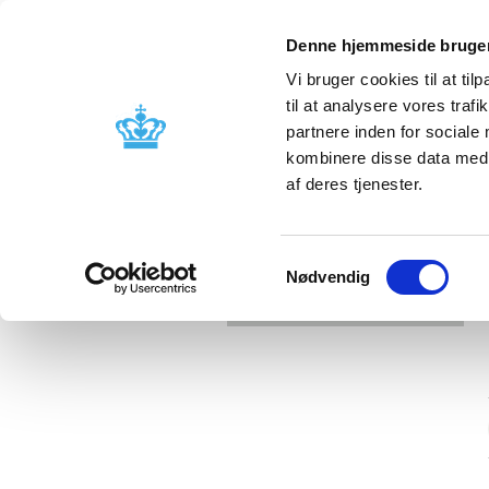
Denne hjemmeside bruger
Vi bruger cookies til at til
til at analysere vores tra
partnere inden for sociale
Licensing and
Side effects a
kombinere disse data med a
supervision
information
af deres tjenester.
Samtykkevalg
Nødvendig
Error