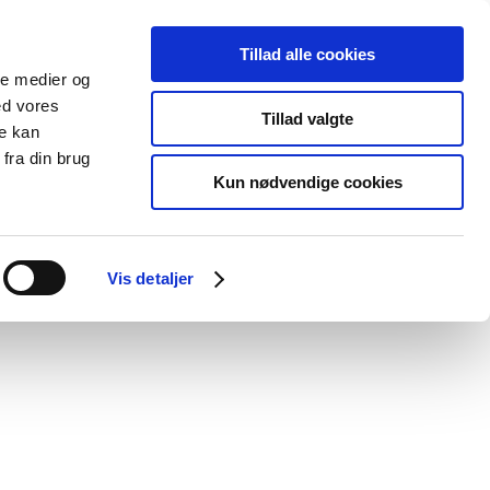
Tillad alle cookies
ale medier og
blications
Cookies
ed vores
Tillad valgte
re kan
Medical
Special product
fra din brug
devices
areas
Kun nødvendige cookies
Vis detaljer