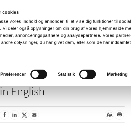
 cookies
passe vores indhold og annoncer, til at vise dig funktioner til soci
News
About us
Contact us
Pu
fik. Vi deler også oplysninger om din brug af vores hjemmeside m
 medier, annonceringspartnere og analysepartnere. Vores partne
nd product
Reimbursement and
Pharmacies and sale of
ndre oplysninger, du har givet dem, eller som de har indsamlet 
prices
medicines
This page is not available
Præferencer
Statistik
Marketing
in English