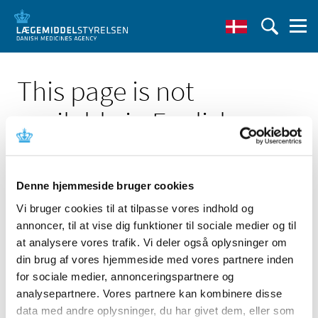
This page is not
available in English
Denne hjemmeside bruger cookies
Vi bruger cookies til at tilpasse vores indhold og
annoncer, til at vise dig funktioner til sociale medier og til
Click here to see the Danish page 'Sony LMD-1951MD'
at analysere vores trafik. Vi deler også oplysninger om
Go to English frontpage
din brug af vores hjemmeside med vores partnere inden
for sociale medier, annonceringspartnere og
analysepartnere. Vores partnere kan kombinere disse
data med andre oplysninger, du har givet dem, eller som