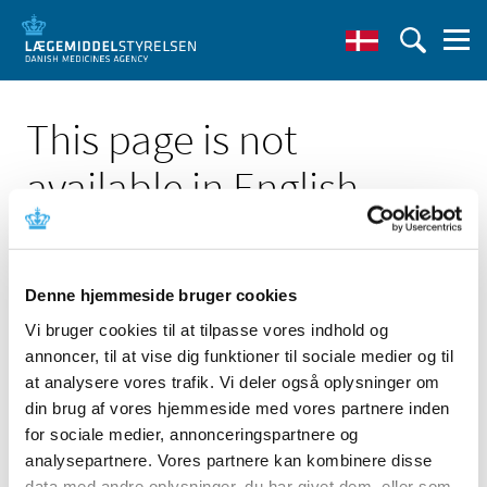
This page is not
available in English
Denne hjemmeside bruger cookies
Vi bruger cookies til at tilpasse vores indhold og
Click here to see the Danish page 'IRMA TRUpoint CC/BG
annoncer, til at vise dig funktioner til sociale medier og til
Cartridges'
at analysere vores trafik. Vi deler også oplysninger om
Go to English frontpage
din brug af vores hjemmeside med vores partnere inden
for sociale medier, annonceringspartnere og
analysepartnere. Vores partnere kan kombinere disse
data med andre oplysninger, du har givet dem, eller som