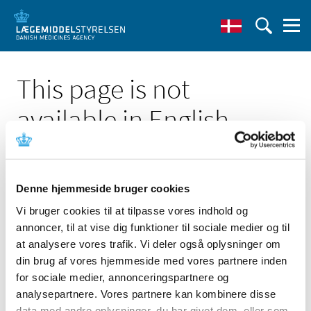
This page is not
available in English
Denne hjemmeside bruger cookies
Vi bruger cookies til at tilpasse vores indhold og
Click here to see the Danish page 'Beacon Tip
annoncer, til at vise dig funktioner til sociale medier og til
Angiographic Catheters'
at analysere vores trafik. Vi deler også oplysninger om
Go to English frontpage
din brug af vores hjemmeside med vores partnere inden
for sociale medier, annonceringspartnere og
analysepartnere. Vores partnere kan kombinere disse
data med andre oplysninger, du har givet dem, eller som