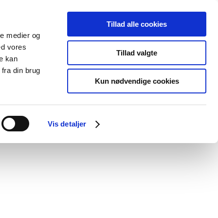
Tillad alle cookies
ale medier og
blications
Cookies
ed vores
Tillad valgte
re kan
Medical
Special product
fra din brug
devices
areas
Kun nødvendige cookies
Vis detaljer