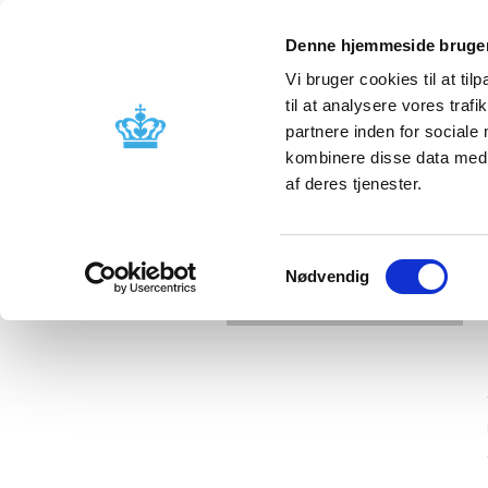
Denne hjemmeside bruger
Vi bruger cookies til at til
til at analysere vores tra
partnere inden for sociale
Licensing and
Side effects a
kombinere disse data med a
supervision
information
af deres tjenester.
Samtykkevalg
Nødvendig
Error