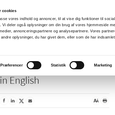
 cookies
passe vores indhold og annoncer, til at vise dig funktioner til soci
News
About us
Contact us
Pu
fik. Vi deler også oplysninger om din brug af vores hjemmeside m
 medier, annonceringspartnere og analysepartnere. Vores partne
nd product
Reimbursement and
Pharmacies and sale of
ndre oplysninger, du har givet dem, eller som de har indsamlet 
prices
medicines
This page is not available
Præferencer
Statistik
Marketing
in English