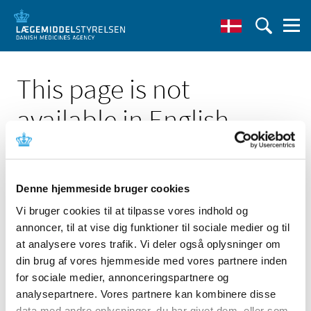
This page is not
available in English
Denne hjemmeside bruger cookies
Vi bruger cookies til at tilpasse vores indhold og
Click here to see the Danish page 'Xeden Vet. 200 mg;
annoncer, til at vise dig funktioner til sociale medier og til
forsyningsvanskelighed'
at analysere vores trafik. Vi deler også oplysninger om
Go to English frontpage
din brug af vores hjemmeside med vores partnere inden
for sociale medier, annonceringspartnere og
analysepartnere. Vores partnere kan kombinere disse
data med andre oplysninger, du har givet dem, eller som