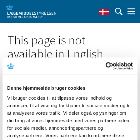
This page is not
available in English
Denne hjemmeside bruger cookies
Vi bruger cookies til at tilpasse vores indhold og
Click here to see the Danish page 'Indkomne bidrag til
annoncer, til at vise dig funktioner til sociale medier og til
revurdering af tilskudsstatus for antipsykotiske
lægemidler (ATC-gruppe N05A m.fl.)'
at analysere vores trafik. Vi deler også oplysninger om
din brug af vores hjemmeside med vores partnere inden
Go to English frontpage
for sociale medier, annonceringspartnere og
analysepartnere. Vores partnere kan kombinere disse