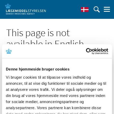
This page is not
available in English
Denne hjemmeside bruger cookies
Vi bruger cookies til at tilpasse vores indhold og
Click here to see the Danish page
annoncer, til at vise dig funktioner til sociale medier og til
'Forsyningsvanskeligheder for Azyter'
at analysere vores trafik. Vi deler også oplysninger om
Go to English frontpage
din brug af vores hjemmeside med vores partnere inden
for sociale medier, annonceringspartnere og
analysepartnere. Vores partnere kan kombinere disse
data med andre oplysninger, du har givet dem, eller som