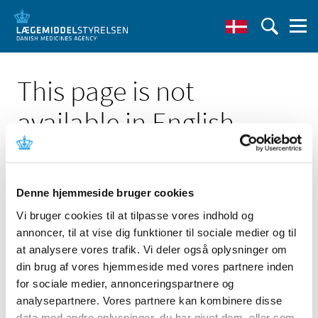
This page is not
available in English
Denne hjemmeside bruger cookies
Vi bruger cookies til at tilpasse vores indhold og
Click here to see the Danish page 'Desktop Pro 4.2, 5.0,
annoncer, til at vise dig funktioner til sociale medier og til
5.1'
at analysere vores trafik. Vi deler også oplysninger om
Go to English frontpage
din brug af vores hjemmeside med vores partnere inden
for sociale medier, annonceringspartnere og
analysepartnere. Vores partnere kan kombinere disse
data med andre oplysninger, du har givet dem, eller som