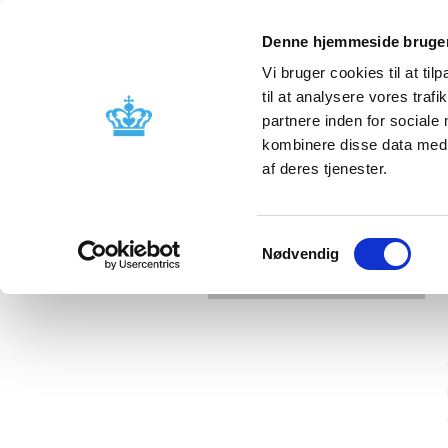
Denne hjemmeside bruger
Vi bruger cookies til at til
til at analysere vores tra
partnere inden for sociale
Licensing and
Side effects a
kombinere disse data med a
supervision
information
af deres tjenester.
Samtykkevalg
Nødvendig
Error