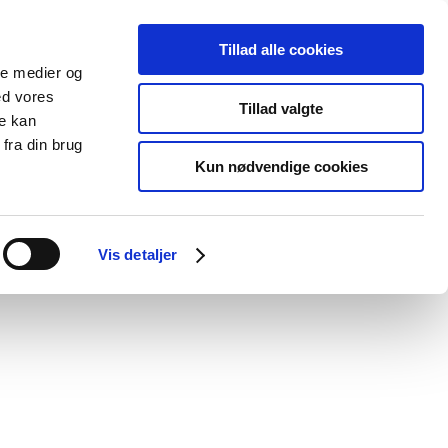
Tillad alle cookies
ale medier og
blications
Cookies
ed vores
Tillad valgte
re kan
Medical
Special product
fra din brug
devices
areas
Kun nødvendige cookies
Vis detaljer