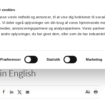
 cookies
passe vores indhold og annoncer, til at vise dig funktioner til soci
News
About us
Contact us
Pu
fik. Vi deler også oplysninger om din brug af vores hjemmeside m
 medier, annonceringspartnere og analysepartnere. Vores partne
nd product
Reimbursement and
Pharmacies and sale of
ndre oplysninger, du har givet dem, eller som de har indsamlet 
prices
medicines
This page is not available
Præferencer
Statistik
Marketing
in English