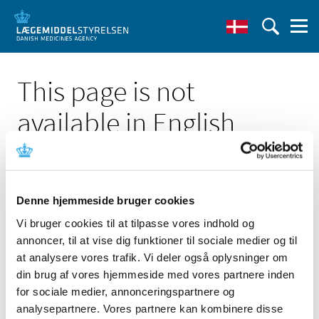
This page is not
available in English
Denne hjemmeside bruger cookies
Vi bruger cookies til at tilpasse vores indhold og
Click here to see the Danish page 'Høring over forslag til
annoncer, til at vise dig funktioner til sociale medier og til
tilskudsstatus for NSAID'er og medicin mod svage
smerter'
at analysere vores trafik. Vi deler også oplysninger om
din brug af vores hjemmeside med vores partnere inden
Go to English frontpage
for sociale medier, annonceringspartnere og
analysepartnere. Vores partnere kan kombinere disse