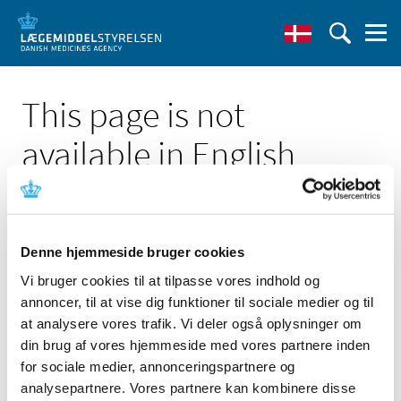
This page is not
available in English
Denne hjemmeside bruger cookies
Vi bruger cookies til at tilpasse vores indhold og
Click here to see the Danish page 'VAXZEVRIA/COVID-19
annoncer, til at vise dig funktioner til sociale medier og til
Vaccine AstraZeneca: Kontraindikation hos personer
med tidligere kapillært lækagesyndrom '
at analysere vores trafik. Vi deler også oplysninger om
din brug af vores hjemmeside med vores partnere inden
Go to English frontpage
for sociale medier, annonceringspartnere og
analysepartnere. Vores partnere kan kombinere disse