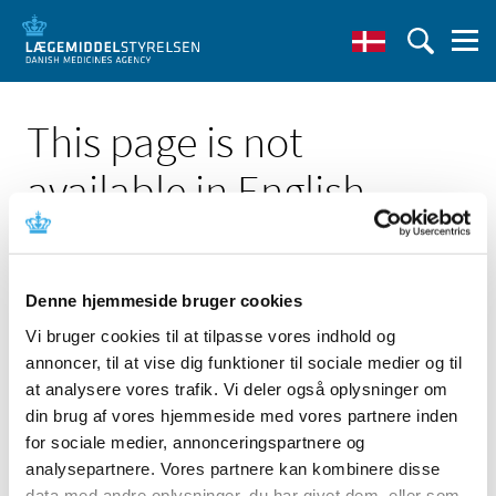
This page is not
available in English
Denne hjemmeside bruger cookies
Vi bruger cookies til at tilpasse vores indhold og
Click here to see the Danish page 'CoaguChek XS PT Test
annoncer, til at vise dig funktioner til sociale medier og til
PST/ CoaguChek XS PT Test/ CoaguChek PT Test'
at analysere vores trafik. Vi deler også oplysninger om
Go to English frontpage
din brug af vores hjemmeside med vores partnere inden
for sociale medier, annonceringspartnere og
analysepartnere. Vores partnere kan kombinere disse
data med andre oplysninger, du har givet dem, eller som