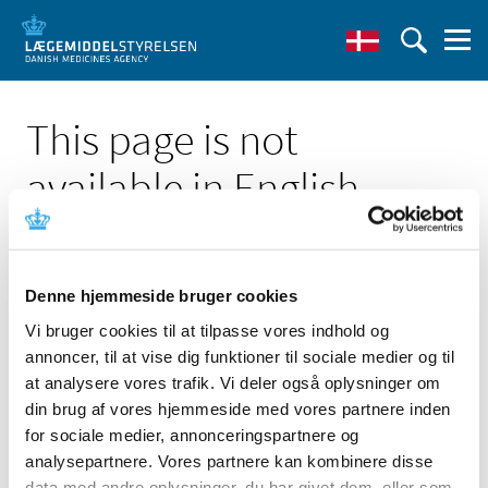
This page is not
available in English
Denne hjemmeside bruger cookies
Vi bruger cookies til at tilpasse vores indhold og
Click here to see the Danish page 'ABL800 analyzers
annoncer, til at vise dig funktioner til sociale medier og til
measuring cCrea'
at analysere vores trafik. Vi deler også oplysninger om
Go to English frontpage
din brug af vores hjemmeside med vores partnere inden
for sociale medier, annonceringspartnere og
analysepartnere. Vores partnere kan kombinere disse
data med andre oplysninger, du har givet dem, eller som