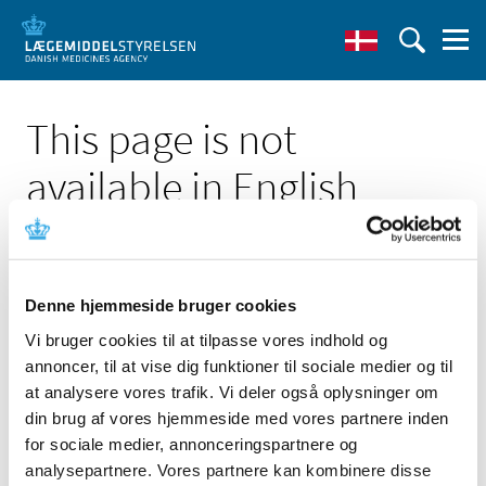
This page is not
available in English
Denne hjemmeside bruger cookies
Vi bruger cookies til at tilpasse vores indhold og
Click here to see the Danish page 'Antistina-privin 0,25
annoncer, til at vise dig funktioner til sociale medier og til
mg/ml + 5 mg/ml øjendråber, opløsning;
forsyningsvanskelighed'
at analysere vores trafik. Vi deler også oplysninger om
din brug af vores hjemmeside med vores partnere inden
Go to English frontpage
for sociale medier, annonceringspartnere og
analysepartnere. Vores partnere kan kombinere disse