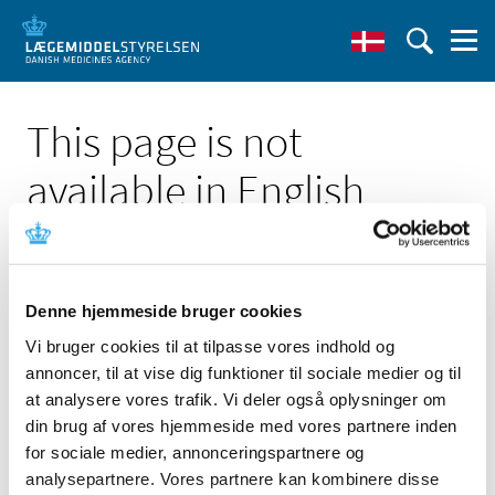
This page is not
available in English
Denne hjemmeside bruger cookies
Vi bruger cookies til at tilpasse vores indhold og
Click here to see the Danish page 'Thermo ScientificTM
annoncer, til at vise dig funktioner til sociale medier og til
RemelTM Agglutinating Sera Shigella boydii Polyvalent 2
(7 to 11)'
at analysere vores trafik. Vi deler også oplysninger om
din brug af vores hjemmeside med vores partnere inden
Go to English frontpage
for sociale medier, annonceringspartnere og
analysepartnere. Vores partnere kan kombinere disse