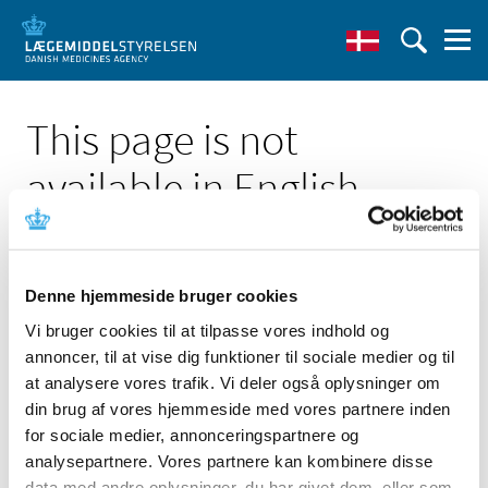
This page is not
available in English
Denne hjemmeside bruger cookies
Vi bruger cookies til at tilpasse vores indhold og
Click here to see the Danish page 'Ledig bevilling til
annoncer, til at vise dig funktioner til sociale medier og til
Ringsted Apotek'
at analysere vores trafik. Vi deler også oplysninger om
Go to English frontpage
din brug af vores hjemmeside med vores partnere inden
for sociale medier, annonceringspartnere og
analysepartnere. Vores partnere kan kombinere disse
data med andre oplysninger, du har givet dem, eller som