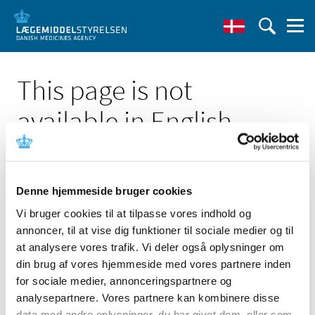
This page is not
available in English
Denne hjemmeside bruger cookies
Vi bruger cookies til at tilpasse vores indhold og
Click here to see the Danish page 'Abekopper: EMA
annoncer, til at vise dig funktioner til sociale medier og til
starter gennemgang af data for koppevaccinen Imvanex'
at analysere vores trafik. Vi deler også oplysninger om
Go to English frontpage
din brug af vores hjemmeside med vores partnere inden
for sociale medier, annonceringspartnere og
analysepartnere. Vores partnere kan kombinere disse
data med andre oplysninger, du har givet dem, eller som